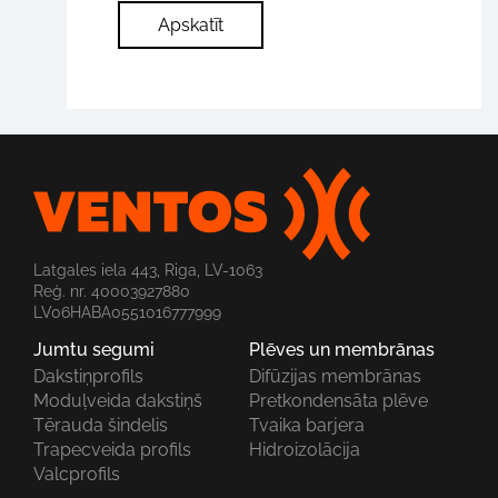
Apskatīt
Latgales iela 443, Riga, LV-1063
Reģ. nr. 40003927880
LV06HABA0551016777999
Jumtu segumi
Plēves un membrānas
Dakstiņprofils
Difūzijas membrānas
Moduļveida dakstiņš
Pretkondensāta plēve
Tērauda šindelis
Tvaika barjera
Trapecveida profils
Hidroizolācija
Valcprofils