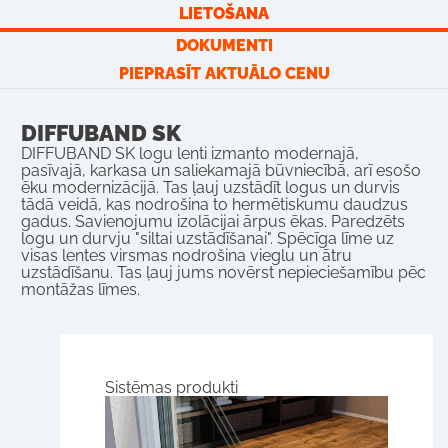
LIETOŠANA
DOKUMENTI
PIEPRASĪT AKTUĀLO CENU
DIFFUBAND SK
DIFFUBAND SK logu lenti izmanto modernajā,
pasīvajā, karkasa un saliekamajā būvniecībā, arī esošo
ēku modernizācijā. Tas ļauj uzstādīt logus un durvis
tādā veidā, kas nodrošina to hermētiskumu daudzus
gadus. Savienojumu izolācijai ārpus ēkas. Paredzēts
logu un durvju "siltai uzstādīšanai". Spēcīga līme uz
visas lentes virsmas nodrošina vieglu un ātru
uzstādīšanu. Tas ļauj jums novērst nepieciešamību pēc
montāžas līmes.
Sistēmas produkti