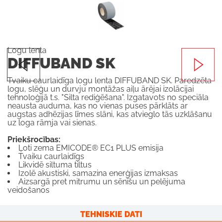
Logu lenta
DIFFUBAND SK
Tvaiku caurlaidīga logu lenta DIFFUBAND SK. Paredzēta
logu, slēģu un durvju montāžas aiļu ārējai izolācijai
tehnoloģijā t.s. "Silta rediģēšana". Izgatavots no speciāla
neausta auduma, kas no vienas puses pārklāts ar
augstas adhēzijas līmes slāni, kas atvieglo tās uzklāšanu
uz loga rāmja vai sienas.
Priekšrocības:
Ļoti zema EMICODE® EC1 PLUS emisija
Tvaiku caurlaidīgs
Likvidē siltuma tiltus
Izolē akustiski, samazina enerģijas izmaksas
Aizsargā pret mitrumu un sēnīšu un pelējuma
veidošanos
TEHNISKIE DATI