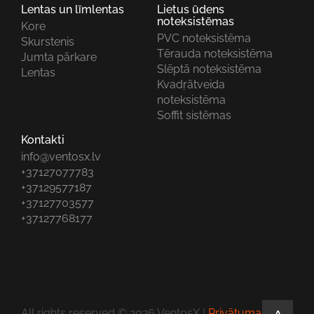
Lentas un līmlentas
Lietus ūdens
noteksistēmas
Kore
PVC noteksistēma
Skurstenis
Tērauda noteksistēma
Jumta pārkare
Slēptā noteksistēma
Lentas
Kvadŗātveida
noteksistēma
Soffit sistēmas
Kontakti
info@ventosx.lv
+37127077783
+37129577187
+37127703577
+37127768177
All rights reserved © 2026 VentosX |
Privātuma