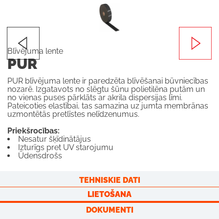
Blīvējuma lente
PUR
PUR blīvējuma lente ir paredzēta blīvēšanai būvniecības
nozarē. Izgatavots no slēgtu šūnu polietilēna putām un
no vienas puses pārklāts ar akrila dispersijas līmi.
Pateicoties elastībai, tas samazina uz jumta membrānas
uzmontētās pretlīstes nelīdzenumus.
Priekšrocības:
Nesatur šķīdinātājus
Izturīgs pret UV starojumu
Ūdensdrošs
TEHNISKIE DATI
LIETOŠANA
DOKUMENTI