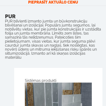
PIEPRASĪT AKTUĀLO CENU
PUR
PUR blīvlenti izmanto jumta un būvkonstrukciju
blīvēšanai un izolācijai. Populārs jumtu segumos, lai
noblīvētu vietas, kur pie jumta konstrukcijas ir uzstādīta
folija un jumta membrāna. Līmēts zem līstes, tas
samazina tās nelīdzenumus. Pateicoties šim
pielietojumam, visas vietas, kur jumta seguma plēvi
caurdur jumta skavas un naglas, tiek noslēgtas, kas
novērš ūdens un mitruma iekļūšanas risku spārēs un
siltumizolācijā. Izmanto arī kā skaņas izolācijas
materiālu
Sistēmas produkti