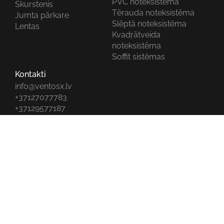
PVC noteksistēma
Skurstenis
Tērauda noteksistēma
Jumta pārkare
Slēptā noteksistēma
Lentas
Kvadŗātveida
noteksistēma
Soffit sistēmas
Kontakti
info@ventosx.lv
+37127077783
+37129577187
+37127703577
+37127768177
All rights reserved © 2026 VentosX |
Privātuma
^
politika