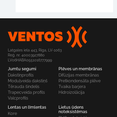
Latgales iela 443, Riga, LV-1063
Reģ. nr. 40003927880
LV06HABA0551016777999
Jumtu segumi
Plēves un membrānas
Dakstiņprofils
Difūzijas membrānas
Moduļveida dakstiņš
Pretkondensāta plēve
Tērauda šindelis
Tvaika barjera
Trapecveida profils
Hidroizolācija
Valcprofils
Lentas un līmlentas
Lietus ūdens
noteksistēmas
Kore