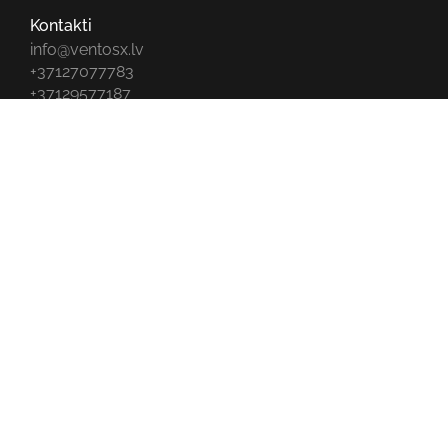
Kontakti
info@ventosx.lv
+37127077783
+37129577187
+37127703577
+37127768177
All rights reserved © 2026 VentosX |
Privātuma
^
politika