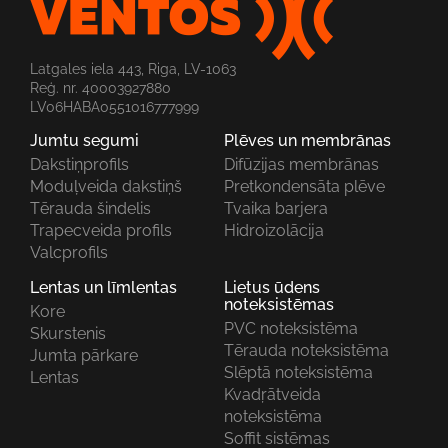
Latgales iela 443, Riga, LV-1063
Reģ. nr. 40003927880
LV06HABA0551016777999
Jumtu segumi
Plēves un membrānas
Dakstiņprofils
Difūzijas membrānas
Moduļveida dakstiņš
Pretkondensāta plēve
Tērauda šindelis
Tvaika barjera
Trapecveida profils
Hidroizolācija
Valcprofils
Lentas un līmlentas
Lietus ūdens
noteksistēmas
Kore
PVC noteksistēma
Skurstenis
Tērauda noteksistēma
Jumta pārkare
Slēptā noteksistēma
Lentas
Kvadŗātveida
noteksistēma
Soffit sistēmas