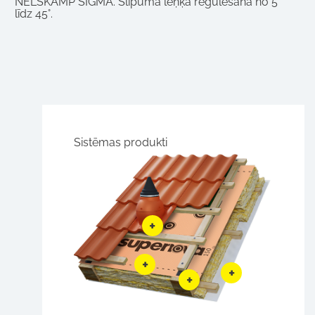
NELSKAMP SIGMA. Slīpuma leņķa regulēšana no 5°
līdz 45°.
Sistēmas produkti