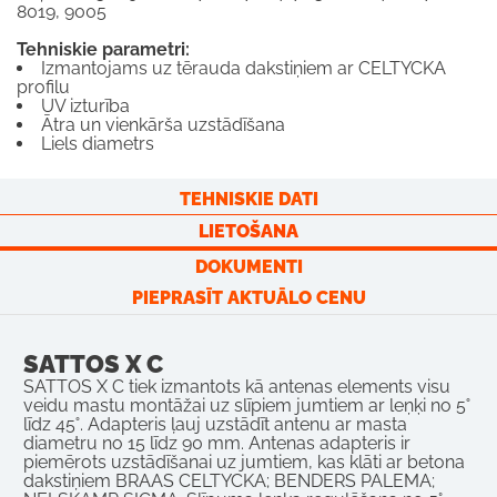
8019, 9005
Tehniskie parametri:
Izmantojams uz tērauda dakstiņiem ar CELTYCKA
profilu
UV izturība
Ātra un vienkārša uzstādīšana
Liels diametrs
TEHNISKIE DATI
LIETOŠANA
DOKUMENTI
PIEPRASĪT AKTUĀLO CENU
SATTOS X C
SATTOS X C tiek izmantots kā antenas elements visu
veidu mastu montāžai uz slīpiem jumtiem ar leņķi no 5˚
līdz 45˚. Adapteris ļauj uzstādīt antenu ar masta
diametru no 15 līdz 90 mm. Antenas adapteris ir
piemērots uzstādīšanai uz jumtiem, kas klāti ar betona
dakstiņiem BRAAS CELTYCKA; BENDERS PALEMA;