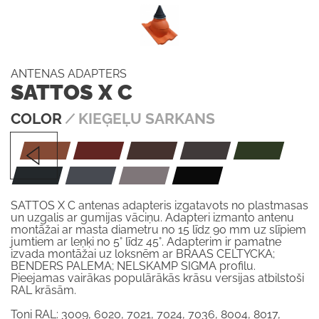
ANTENAS ADAPTERS
SATTOS X C
COLOR
∕ KIEĢEĻU SARKANS
SATTOS X C antenas adapteris izgatavots no plastmasas
un uzgalis ar gumijas vāciņu. Adapteri izmanto antenu
montāžai ar masta diametru no 15 līdz 90 mm uz slīpiem
jumtiem ar leņķi no 5° līdz 45°. Adapterim ir pamatne
izvada montāžai uz loksnēm ar BRAAS CELTYCKA;
BENDERS PALEMA; NELSKAMP SIGMA profilu.
Pieejamas vairākas populārākās krāsu versijas atbilstoši
RAL krāsām.
Toņi RAL: 3009, 6020, 7021, 7024, 7036, 8004, 8017,