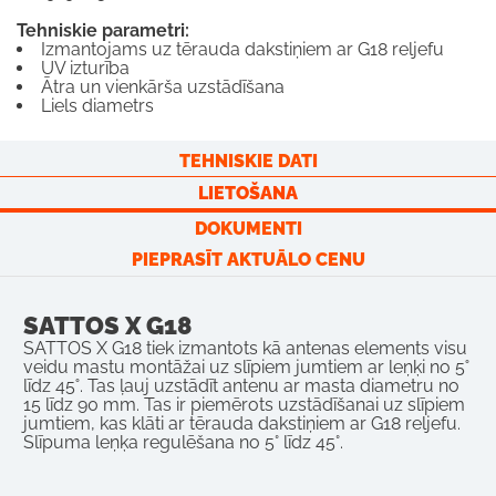
Tehniskie parametri:
Izmantojams uz tērauda dakstiņiem ar G18 reljefu
UV izturība
Ātra un vienkārša uzstādīšana
Liels diametrs
TEHNISKIE DATI
LIETOŠANA
DOKUMENTI
PIEPRASĪT AKTUĀLO CENU
SATTOS X G18
SATTOS X G18 tiek izmantots kā antenas elements visu
veidu mastu montāžai uz slīpiem jumtiem ar leņķi no 5˚
līdz 45˚. Tas ļauj uzstādīt antenu ar masta diametru no
15 līdz 90 mm. Tas ir piemērots uzstādīšanai uz slīpiem
jumtiem, kas klāti ar tērauda dakstiņiem ar G18 reljefu.
Slīpuma leņķa regulēšana no 5° līdz 45°.