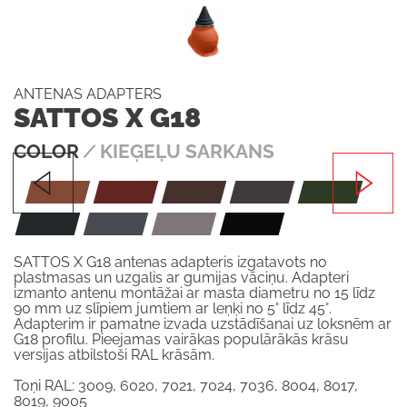
ANTENAS ADAPTERS
SATTOS X G18
COLOR
∕ KIEĢEĻU SARKANS
SATTOS X G18 antenas adapteris izgatavots no
plastmasas un uzgalis ar gumijas vāciņu. Adapteri
izmanto antenu montāžai ar masta diametru no 15 līdz
90 mm uz slīpiem jumtiem ar leņķi no 5° līdz 45°.
Adapterim ir pamatne izvada uzstādīšanai uz loksnēm ar
G18 profilu. Pieejamas vairākas populārākās krāsu
versijas atbilstoši RAL krāsām.
Toņi RAL: 3009, 6020, 7021, 7024, 7036, 8004, 8017,
8019, 9005