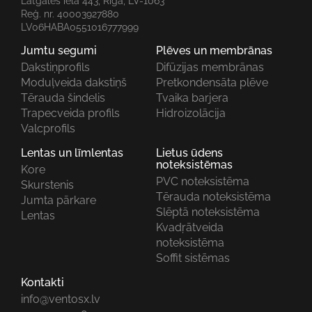
Latgales iela 443, Riga, LV-1063
Reģ. nr. 40003927880
LV06HABA0551016777999
Jumtu segumi
Plēves un membrānas
Dakstiņprofils
Difūzijas membrānas
Moduļveida dakstiņš
Pretkondensāta plēve
Tērauda šindelis
Tvaika barjera
Trapecveida profils
Hidroizolācija
Valcprofils
Lentas un līmlentas
Lietus ūdens
noteksistēmas
Kore
PVC noteksistēma
Skurstenis
Tērauda noteksistēma
Jumta pārkare
Slēptā noteksistēma
Lentas
Kvadŗātveida
noteksistēma
Soffit sistēmas
Kontakti
info@ventosx.lv